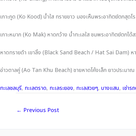
เกาะกูด (Ko Kood) น้ำใส ทรายขาว มองเห็นพระอาทิตย์ตกสุดโ
เกาะหมาก (Ko Mak) หาดกว้าง น้ำทะเลใส ชมพระอาทิตย์ตกได้
หาดทรายดำ เขาลิ้ง (Black Sand Beach / Hat Sai Dam) หาดทร
อ่าวตาลคู่ (Ao Tan Khu Beach) ชายหาดโค้งเล็ก ยาวประมาณ 50
ทะเลชลบุรี
,
ทะเลตราด
,
ทะเลระยอง
,
ทะเลสวยๆ
,
บางแสน
,
เช่ารถต
←
Previous Post