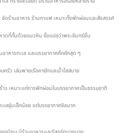
น้ำใส ทรายละเอียด มีร้านอาหารอร่อยหลายร้าน
ัดร้านอาหาร ร้านกาแฟ เหมาะทั้งพักผ่อนและสังสรรค์
ดที่กั้นด้วยแนวหิน ชื่อแปลว่าพระจันทร์ยิ้ม
ร้านอาหารทะเล และบรรยากาศคึกคักสุด ๆ
บครัว เล่นพายเรือคายักและน้ำใสสบาย
้าว เหมาะแก่การพักผ่อนในบรรยากาศเป็นธรรมชาติ
ำทะเลขุ่นเล็กน้อย แต่บรรยากาศชิลมาก
วยอดนิยม มีร้านอาหารและรีสอร์ตมากมาย