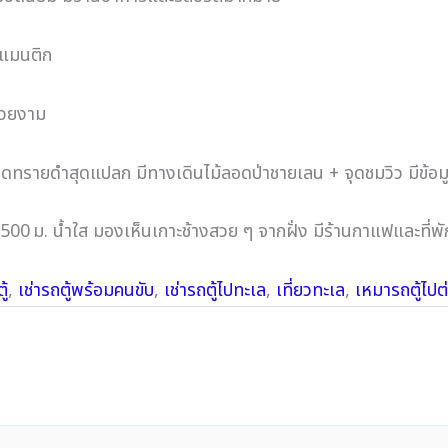
รแมนติก
สวยงาม
ายดำสุดแปลก มีทางเดินไม้ลอดป่าชายเลน + จุดชมวิว มีข้อมูลว
0 ม. น้ำใส มองเห็นเกาะช้างสวย ๆ จากฝั่ง มีร้านกาแฟและที่พั
ู้
,
เช่ารถตู้พร้อมคนขับ
,
เช่ารถตู้ไปทะเล
,
เที่ยวทะเล
,
เหมารถตู้ไปต