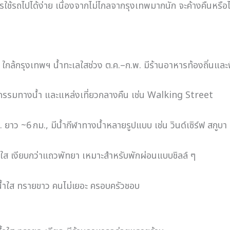
ช้รถไปได้ง่าย เนื่องจากไม่ไกลจากรุงเทพมากนัก จะค้างคืนหรือ
กล้กรุงเทพฯ น้ำทะเลใสช่วง ต.ค.–ก.พ. มีร้านอาหารท้องถิ่นแล
จกรรมทางน้ำ และแหล่งเที่ยวกลางคืน เช่น Walking Street
. ยาว ~6 กม., มีน้ำกีฬาทางน้ำหลายรูปแบบ เช่น วินด์เซิร์ฟ สกูบา
้ำใส เงียบกว่าแถวพัทยา เหมาะสำหรับพักผ่อนแบบชิลล์ ๆ
 น้ำใส ทรายขาว คนไม่เยอะ ครอบครัวชอบ