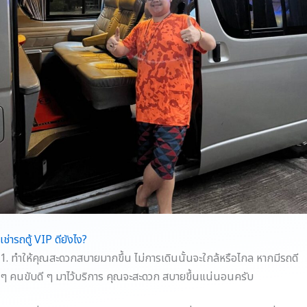
เช่ารถตู้ VIP ดียังไง?
1. ทำให้คุณสะดวกสบายมากขึ้น ไม่การเดินนั้นจะใกล้หรือไกล หากมีรถดี
ๆ คนขับดี ๆ มาไว้บริการ คุณจะสะดวก สบายขึ้นแน่นอนครับ