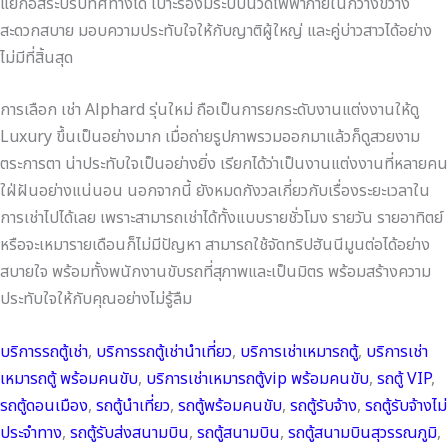
แยกอิสระปรับทิศทางได้ เบาะรองมีระบบนวดไฟฟ้าภายในกว้างขวาง
สะดวกสบาย มอบความประทับใจให้กับญาติผู้ใหญ่ และคู่บ่าวสาวได้อย่าง
ไม่มีที่สิ้นสุด
การเลือก เช่า Alphard รุ่นใหม่ ถือเป็นการยกระดับงานแต่งงานให้ดู
Luxury ขึ้นเป็นอย่างมาก เมื่อถ่ายรูปภาพรวมออกมาแล้วก็ดูสวยงาม
ตระการตา น่าประทับใจเป็นอย่างยิ่ง เรียกได้ว่าเป็นงานแต่งงานที่หลายคน
ใฝ่ฝันอย่างแน่นอน นอกจากนี้ ยังหมดกังวลเกี่ยวกับเรื่องระยะเวลาใน
การเช่าไปได้เลย เพราะสามารถเช่าได้ทั้งแบบรายชั่วโมง รายวัน รายอาทิตย์
หรือจะเหมารายเดือนก็ไม่มีปัญหา สามารถใช้จัดทริปฮันนีมูนต่อได้อย่าง
สบายใจ พร้อมทั้งพนักงานขับรถที่สุภาพและเป็นมิตร พร้อมสร้างความ
ประทับใจให้กับคุณอย่างไม่รู้ลืม
บริการรถตู้เช่า
, 
บริการรถตู้เช่านำเที่ยว
, 
บริการเช่าเหมารถตู้
, 
บริการเช่า
เหมารถตู้ พร้อมคนขับ
, 
บริการเช่าเหมารถตู้vip พร้อมคนขับ
, 
รถตู้ VIP
, 
รถตู้ดอนเมือง
, 
รถตู้นำเที่ยว
, 
รถตู้พร้อมคนขับ
, 
รถตู้รับจ้าง
, 
รถตู้รับจ้างไม่
ประจำทาง
, 
รถตู้รับส่งสนามบิน
, 
รถตู้สนามบิน
, 
รถตู้สนามบินสุวรรณภูมิ
, 