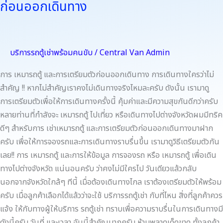
ก่อนออกเดินทาง
พร้อม
คน
ขับ
และ
บริการรถตู้เช่าพร้อมคนขับ
/
Central Van Admin
การเต
รี
การ เหมารถตู้ และการเตรียมตัวก่อนออกเดินทาง การเดินทางใครว่าไม่
ยม
สำคัญ !! หากไม่สำคัญเราคงไม่เดินทางจริงไหมละครับ ดังนั้น เรามาดู
ตัว
การเตรียมตัวเพื่อให้การเดินทางครั้งนี้ คุ้มค่าและมีความสุขกันดีกว่าครับ
ก่อน
หลายท่านที่กำลังจะ เหมารถตู้ ไปเที่ยว หรือเดินทางไปต่างจังหวัดผมมีทริค
ออก
ดีๆ สำหรับการ เช่าเหมารถตู้ และการเตรียมตัวก่อนออกเดินทางมาฝาก
เดิน
ครับ เพื่อให้การจองรถและการเดินทางราบรื่นขึ้น เรามาดูวิธีเตรียมตัวกัน
ทาง
เลย!! การ เหมารถตู้ และการให้ข้อมูล การจองรถ หรือ เหมารถตู้ เพื่อเดิน
ทางไปต่างจังหวัด แน่นอนครับ ว่าคงไม่มีใครไป วันเดียวแล้วกลับ
นอกจากจังหวัดใกล้ๆ ทีนี้ เมื่อต้องเดินทางไกล เราต้องเตรียมตัวให้พร้อม
ครับ เมื่อลูกค้าเลือกได้แล้วว่าจะใช้ บริการรถตู้เช่า กับที่ไหน สิ่งที่ลูกค้าควร
แจ้ง ให้กับทางผู้ให้บริการ รถตู้เช่า ทราบเพื่อความราบรื่นในการเดินทางมี
ดังนี้ครับ วันที่ และเวลา อันนี้สำคัญมากครับ ห้ามพลาดเด็ดขาด ทั้งลูกค้า