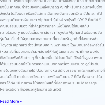
รถยนต์ Toyota alphardที่จะเปลี่ยนเส้นทางของคุณให้สะดวกสบายมาก
ยิ่งขึ้น หากคุณกำลังมองหาแหล่งเช่ารถตู้ VIPสำหรับการเดินทางไปต่าง
จังหวัด ไปสัมมนา หรือแม้แต่การเดินทางเป็นครอบครัว มาอัปเกรดทริป
ของคุณด้วยการหันมาเช่า Alphard รุ่นใหม่ รถตู้ระดับ VVIP ที่จะทำให้
คุณเปลี่ยนมุมมอง ที่สำคัญยังสามารถ เพื่อให้คุณได้สัมผัสกับ
ความLuxury แบบจัดเต็มยกระดับ เช่า Toyota Alphard พร้อมคนขับ
รุ่นใหม่ ที่จะทำให้คุณสะดวกสบายกว่าที่เคยสำหรับลูกค้าที่ต้องการเช่า
Toyota alphard ช่วงนี้พิเศษสุด ๆ เพราะคุณจะได้พบกับรถอัลพาร์ดรุ่น
ใหม่ล่าสุดที่มอบความสะดวกสบายให้กับผู้โดยสารมากกว่าที่เคย พบกับ
ดีไซน์และฟังก์ชันต่าง ๆ ที่ใหม่มากขึ้น ไม่ว่าจะเป็น ดีไซน์ที่หรูหรา เพราะ
ได้รับแรงบันดาลใจในการออกแบบมาจากเครื่องบินส่วนตัว ดูดีมีระดับ
ภายในตกแต่งด้วยลายไม้ Uzuramoku สร้างบรรยากาศในการเดินทางที่
อบอุ่นขึ้น ภายในรถกว้างขวาง มาพร้อมกับเบาะ 7 ที่นั่ง ที่สามารถปรับ
อิสระได้ทั้ง 10 ทิศทาง ใช้วัสดุหนังแท้ที่มีคุณภาพมีระบบ Massage
Relaxation ที่ช่วยนวดผู้โดยสารไปในตัว
Read More »