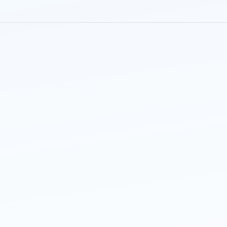
แนะนำ
บริการ
ให้
เช่า
รถ
อัล
พาร์
ด
พร้อม
คน
ขับ
ตอบ
โจทย์
การ
เดิน