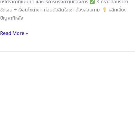
ให้ได้ราคาที่แม่นยำ และบริการตรงความต้องการ
3. ตรวจสอบราคา
ชัดเจน + เงื่อนไขต่างๆ ก่อนตัดสินใจเช่า ต้องสอบถาม:
หลีกเลี่ยง
ปัญหาทีหลัง
Read More »
บริการ
เช่า
รถ
ตู้
กับ
การ
ประหยัด
และ
คุม
งบ