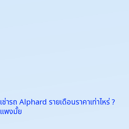
ราคา
เท่า
ไหร่
?
แพง
มั้ย
เช่ารถ Alphard รายเดือนราคาเท่าไหร่ ?
แพงมั้ย