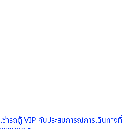
VIP
กับ
ประสบการณ์
การ
เดิน
ทาง
ที่
พิเศษ
สุด
ๆ
เช่ารถตู้ VIP กับประสบการณ์การเดินทางที่