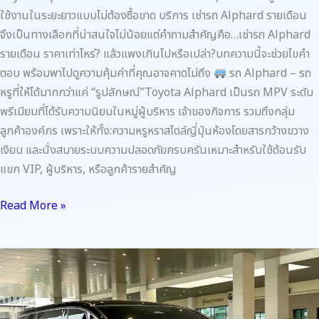
ใช้งานในระยะยาวแบบไม่ต้องซื้อขาด บริการ เช่ารถ Alphard รายเดือน
จึงเป็นทางเลือกที่น่าสนใจไม่น้อยแต่คำถามสำคัญคือ…เช่ารถ Alphard
รายเดือน ราคาเท่าไหร่? แล้วแพงเกินไปหรือเปล่า?บทความนี้จะช่วยไขคำ
ตอบ พร้อมพาไปดูความคุ้มค่าที่คุณอาจคาดไม่ถึง
รถ Alphard – รถ
หรูที่ให้ได้มากกว่าแค่ “รูปลักษณ์”Toyota Alphard เป็นรถ MPV ระดับ
พรีเมียมที่ได้รับความนิยมในหมู่ผู้บริหาร เจ้าของกิจการ รวมถึงกลุ่ม
ลูกค้าองค์กร เพราะให้ทั้ง:ความหรูหราสไตล์ญี่ปุ่นห้องโดยสารกว้างขวาง
เงียบ และนั่งสบายระบบความปลอดภัยครบครันเหมาะสำหรับใช้ต้อนรับ
แขก VIP, ผู้บริหาร, หรือลูกค้ารายสำคัญ
Read More »
ทริป
ธุรกิจ
ต้อนรับ
ลูกค้า