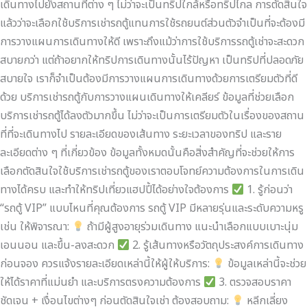
เดินทางไปยังสถานที่ต่าง ๆ ไม่ว่าจะเป็นทริปใกล้หรือทริปไกล การตัดสินใจ
ยม
แล้วว่าจะเลือกใช้บริการเช่ารถตู้แทนการใช้รถยนต์ส่วนตัวจำเป็นที่จะต้องมี
อะไร
การวางแผนการเดินทางให้ดี เพราะถึงแม้ว่าการใช้บริการรถตู้เช่าจะสะดวก
บ้าง
สบายกว่า แต่ถ้าอยากให้ทริปการเดินทางนั้นไร้ปัญหา เป็นทริปที่ปลอดภัย
สบายใจ เราก็จำเป็นต้องมีการวางแผนการเดินทางด้วยการเตรียมตัวที่ดี
ด้วย บริการเช่ารถตู้กับการวางแผนเดินทางให้เคลียร์ ข้อมูลที่ช่วยเลือก
บริการเช่ารถตู้ได้ลงตัวมากขึ้น ไม่ว่าจะเป็นการเตรียมตัวในเรื่องของสถาน
ที่ที่จะเดินทางไป รายละเอียดของเส้นทาง ระยะเวลาของทริป และราย
ละเอียดต่าง ๆ ที่เกี่ยวข้อง ข้อมูลทั้งหมดนั้นคือสิ่งสำคัญที่จะช่วยให้การ
เลือกตัดสินใจใช้บริการเช่ารถตู้ของเราตอบโจทย์ความต้องการในการเดิน
ทางได้ครบ และทำให้ทริปเที่ยวแฮปปี้ได้อย่างใจต้องการ
1. รู้ก่อนว่า
“รถตู้ VIP” แบบไหนที่คุณต้องการ รถตู้ VIP มีหลายรุ่นและระดับความหรู
เช่น ให้พิจารณา:
ถ้ามีผู้สูงอายุร่วมเดินทาง แนะนำเลือกแบบเบาะนุ่ม
เอนนอน และขึ้น-ลงสะดวก
2. รู้เส้นทางหรือวัตถุประสงค์การเดินทาง
ก่อนจอง ควรแจ้งรายละเอียดเหล่านี้ให้ผู้ให้บริการ:
ข้อมูลเหล่านี้จะช่วย
ให้ได้ราคาที่แม่นยำ และบริการตรงความต้องการ
3. ตรวจสอบราคา
ชัดเจน + เงื่อนไขต่างๆ ก่อนตัดสินใจเช่า ต้องสอบถาม:
หลีกเลี่ยง