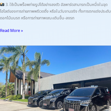
3. ใช้เป็นพร็อพถ่ายรูปได้อย่างลงตัว อัลพาร์ดสามารถเป็นหนึ่งในจุด
ไฮไลต์ของการถ่ายภาพพรีเวดดิ้ง หรือในวันงานจริง ทั้งการตกแต่งประดับ
ดอกไม้บนรถ หรือการถ่ายภาพขณะเดินขึ้น-ลงรถ
Read More »
เช่า
รถ
Alphard
ราย
เดือน
ราคา
เท่า
ไหร่
?
แพง